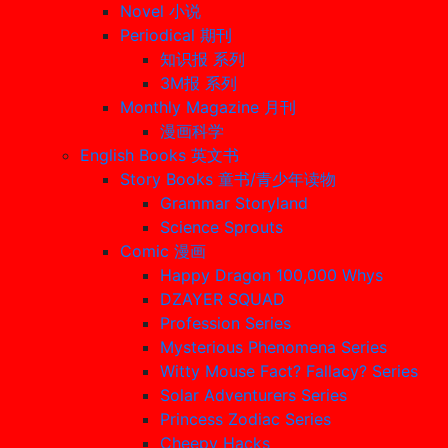
Novel 小说
Periodical 期刊
知识报 系列
3M报 系列
Monthly Magazine 月刊
漫画科学
English Books 英文书
Story Books 童书/青少年读物
Grammar Storyland
Science Sprouts
Comic 漫画
Happy Dragon 100,000 Whys
DZAYER SQUAD
Profession Series
Mysterious Phenomena Series
Witty Mouse Fact? Fallacy? Series
Solar Adventurers Series
Princess Zodiac Series
Cheepy Hacks