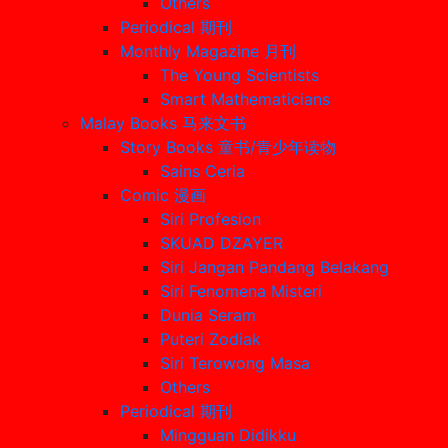
Others
Periodical 期刊
Monthly Magazine 月刊
The Young Scientists
Smart Mathematicians
Malay Books 马来文书
Story Books 童书/青少年读物
Sains Ceria
Comic 漫画
Siri Profesion
SKUAD DZAYER
Siri Jangan Pandang Belakang
Siri Fenomena Misteri
Dunia Seram
Puteri Zodiak
Siri Terowong Masa
Others
Periodical 期刊
Mingguan Didikku