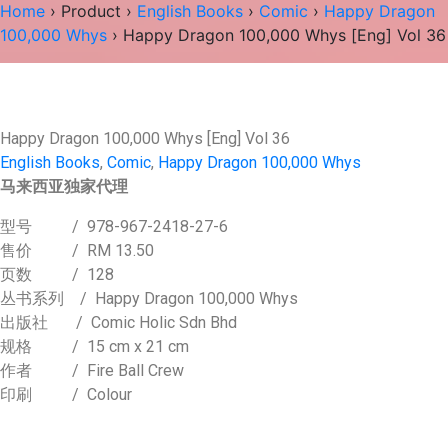
Home
›
Product
›
English Books
›
Comic
›
Happy Dragon
100,000 Whys
› Happy Dragon 100,000 Whys [Eng] Vol 36
Happy Dragon 100,000 Whys [Eng] Vol 36
English Books
,
Comic
,
Happy Dragon 100,000 Whys
马来西亚独家代理
型号
/ 978-967-2418-27-6
售价
/
RM 13.50
页数
/ 128
丛书系列
/ Happy Dragon 100,000 Whys
出版社
/ Comic Holic Sdn Bhd
规格
/ 15 cm x 21 cm
作者
/ Fire Ball Crew
印刷
/ Colour