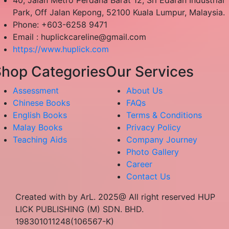
40, Jalan Metro Perdana Barat 12, Sri Edaran Industrial
Park, Off Jalan Kepong, 52100 Kuala Lumpur, Malaysia.
Phone: +603-6258 9471
Email :
huplickcareline@gmail.com
https://www.huplick.com
hop Categories
Our Services
Assessment
About Us
Chinese Books
FAQs
English Books
Terms & Conditions
Malay Books
Privacy Policy
Teaching Aids
Company Journey
Photo Gallery
Career
Contact Us
Created with by ArL. 2025@ All right reserved HUP
LICK PUBLISHING (M) SDN. BHD.
198301011248(106567-K)