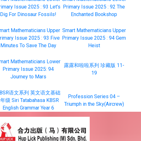
rimary Issue 2025 : 93 Let's
Primary Issue 2025 : 92 The
Dig For Dinosaur Fossils!
Enchanted Bookshop
mart Mathematicians Upper
Smart Mathematicians Upper
rimary Issue 2025 : 93 Five
Primary Issue 2025 : 94 Gem
Minutes To Save The Day
Heist
mart Mathematicians Lower
露露和啦啦系列 珍藏版 11-
Primary Issue 2025: 94
19
Journey to Mars
KBSR语文系列 英文语文基础
Profession Series 04 –
6年级 Siri Tatabahasa KBSR
Triumph in the Sky(Aircrew)
English Grammar Year 6