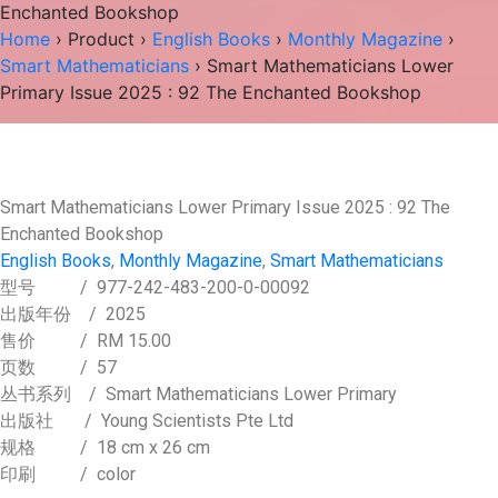
Enchanted Bookshop
Home
›
Product
›
English Books
›
Monthly Magazine
›
Smart Mathematicians
› Smart Mathematicians Lower
Primary Issue 2025 : 92 The Enchanted Bookshop
Smart Mathematicians Lower Primary Issue 2025 : 92 The
Enchanted Bookshop
English Books
,
Monthly Magazine
,
Smart Mathematicians
型号
/ 977-242-483-200-0-00092
出版年份
/ 2025
售价
/
RM 15.00
页数
/ 57
丛书系列
/ Smart Mathematicians Lower Primary
出版社
/ Young Scientists Pte Ltd
规格
/ 18 cm x 26 cm
印刷
/ color