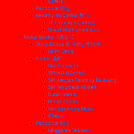
Others
Periodical 期刊
Monthly Magazine 月刊
The Young Scientists
Smart Mathematicians
Malay Books 马来文书
Story Books 童书/青少年读物
Sains Ceria
Comic 漫画
Siri Profesion
SKUAD DZAYER
Siri Jangan Pandang Belakang
Siri Fenomena Misteri
Dunia Seram
Puteri Zodiak
Siri Terowong Masa
Others
Periodical 期刊
Mingguan Didikku