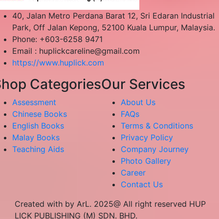
40, Jalan Metro Perdana Barat 12, Sri Edaran Industrial
Park, Off Jalan Kepong, 52100 Kuala Lumpur, Malaysia.
Phone: +603-6258 9471
Email :
huplickcareline@gmail.com
https://www.huplick.com
hop Categories
Our Services
Assessment
About Us
Chinese Books
FAQs
English Books
Terms & Conditions
Malay Books
Privacy Policy
Teaching Aids
Company Journey
Photo Gallery
Career
Contact Us
Created with by ArL. 2025@ All right reserved HUP
LICK PUBLISHING (M) SDN. BHD.