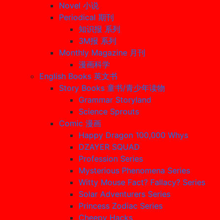
Novel 小说
Periodical 期刊
知识报 系列
3M报 系列
Monthly Magazine 月刊
漫画科学
English Books 英文书
Story Books 童书/青少年读物
Grammar Storyland
Science Sprouts
Comic 漫画
Happy Dragon 100,000 Whys
DZAYER SQUAD
Profession Series
Mysterious Phenomena Series
Witty Mouse Fact? Fallacy? Series
Solar Adventurers Series
Princess Zodiac Series
Cheepy Hacks