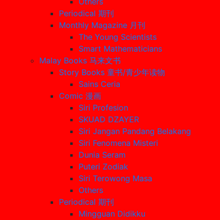
Others
Periodical 期刊
Monthly Magazine 月刊
The Young Scientists
Smart Mathematicians
Malay Books 马来文书
Story Books 童书/青少年读物
Sains Ceria
Comic 漫画
Siri Profesion
SKUAD DZAYER
Siri Jangan Pandang Belakang
Siri Fenomena Misteri
Dunia Seram
Puteri Zodiak
Siri Terowong Masa
Others
Periodical 期刊
Mingguan Didikku