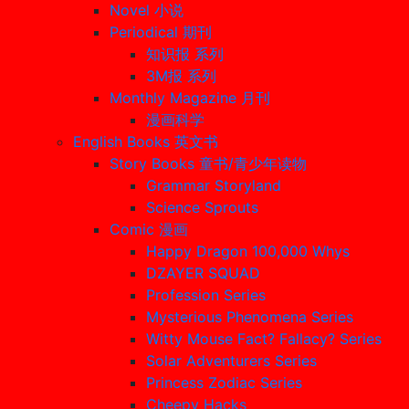
Novel 小说
Periodical 期刊
知识报 系列
3M报 系列
Monthly Magazine 月刊
漫画科学
English Books 英文书
Story Books 童书/青少年读物
Grammar Storyland
Science Sprouts
Comic 漫画
Happy Dragon 100,000 Whys
DZAYER SQUAD
Profession Series
Mysterious Phenomena Series
Witty Mouse Fact? Fallacy? Series
Solar Adventurers Series
Princess Zodiac Series
Cheepy Hacks