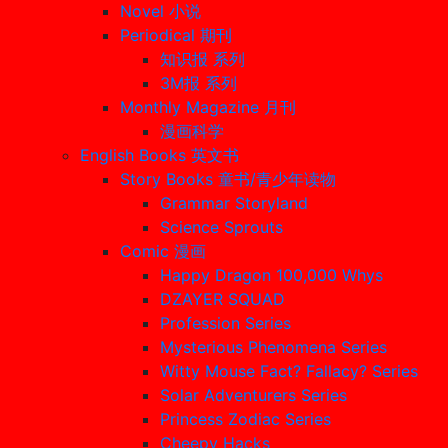
Novel 小说
Periodical 期刊
知识报 系列
3M报 系列
Monthly Magazine 月刊
漫画科学
English Books 英文书
Story Books 童书/青少年读物
Grammar Storyland
Science Sprouts
Comic 漫画
Happy Dragon 100,000 Whys
DZAYER SQUAD
Profession Series
Mysterious Phenomena Series
Witty Mouse Fact? Fallacy? Series
Solar Adventurers Series
Princess Zodiac Series
Cheepy Hacks