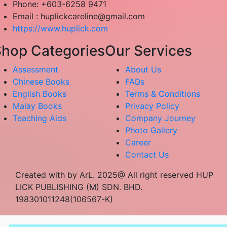
Phone: +603-6258 9471
Email :
huplickcareline@gmail.com
https://www.huplick.com
hop Categories
Our Services
Assessment
About Us
Chinese Books
FAQs
English Books
Terms & Conditions
Malay Books
Privacy Policy
Teaching Aids
Company Journey
Photo Gallery
Career
Contact Us
Created with by ArL. 2025@ All right reserved HUP
LICK PUBLISHING (M) SDN. BHD.
198301011248(106567-K)