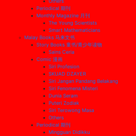
Others
Periodical 期刊
Monthly Magazine 月刊
The Young Scientists
Smart Mathematicians
Malay Books 马来文书
Story Books 童书/青少年读物
Sains Ceria
Comic 漫画
Siri Profesion
SKUAD DZAYER
Siri Jangan Pandang Belakang
Siri Fenomena Misteri
Dunia Seram
Puteri Zodiak
Siri Terowong Masa
Others
Periodical 期刊
Mingguan Didikku