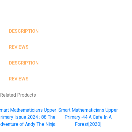
DESCRIPTION
REVIEWS
DESCRIPTION
REVIEWS
Related Products
mart Mathematicians Upper
Smart Mathematicians Upper
rimary Issue 2024 : 88 The
Primary-44 A Cafe In A
dventure of Andy The Ninja
Forest[2020]