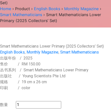
Set)
Home
›
Product
›
English Books
›
Monthly Magazine
›
Smart Mathematicians
› Smart Mathematicians Lower
Primary (2025 Collectors’ Set)
Smart Mathematicians Lower Primary (2025 Collectors’ Set)
English Books
,
Monthly Magazine
,
Smart Mathematicians
出版年份
/ 2025
售价
/
RM 150.00
丛书系列
/ Smart Mathematicians Lower Primary
出版社
/ Young Scientists Pte Ltd
规格
/ 19 cm x 26 cm
印刷
/ color
数量