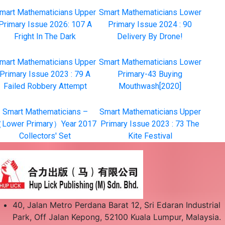
mart Mathematicians Upper
Smart Mathematicians Lower
Primary Issue 2026: 107 A
Primary Issue 2024 : 90
Fright In The Dark
Delivery By Drone!
mart Mathematicians Upper
Smart Mathematicians Lower
Primary Issue 2023 : 79 A
Primary-43 Buying
Failed Robbery Attempt
Mouthwash[2020]
Smart Mathematicians –
Smart Mathematicians Upper
Lower Primary）Year 2017
Primary Issue 2023 : 73 The
Collectors' Set
Kite Festival
40, Jalan Metro Perdana Barat 12, Sri Edaran Industrial
Park, Off Jalan Kepong, 52100 Kuala Lumpur, Malaysia.