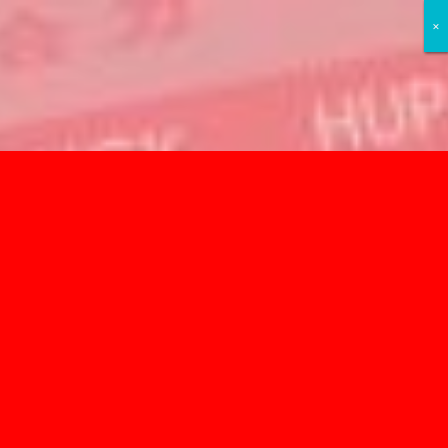
×
×
×