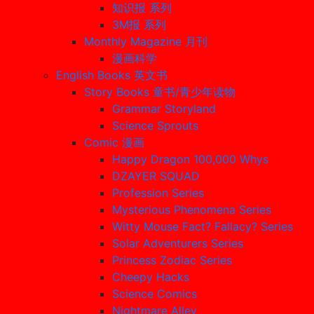
知识报 系列
3M报 系列
Monthly Magazine 月刊
漫画科学
English Books 英文书
Story Books 童书/青少年读物
Grammar Storyland
Science Sprouts
Comic 漫画
Happy Dragon 100,000 Whys
DZAYER SQUAD
Profession Series
Mysterious Phenomena Series
Witty Mouse Fact? Fallacy? Series
Solar Adventurers Series
Princess Zodiac Series
Cheepy Hacks
Science Comics
Nightmare Alley