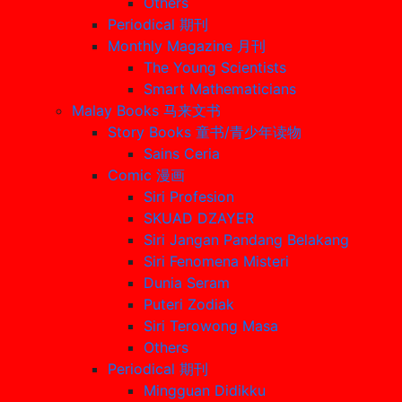
Others
Periodical 期刊
Monthly Magazine 月刊
The Young Scientists
Smart Mathematicians
Malay Books 马来文书
Story Books 童书/青少年读物
Sains Ceria
Comic 漫画
Siri Profesion
SKUAD DZAYER
Siri Jangan Pandang Belakang
Siri Fenomena Misteri
Dunia Seram
Puteri Zodiak
Siri Terowong Masa
Others
Periodical 期刊
Mingguan Didikku