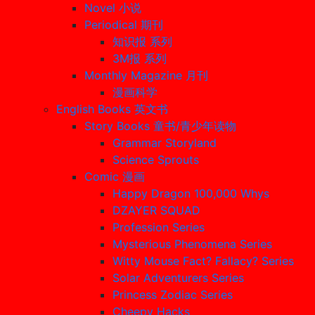
Novel 小说
Periodical 期刊
知识报 系列
3M报 系列
Monthly Magazine 月刊
漫画科学
English Books 英文书
Story Books 童书/青少年读物
Grammar Storyland
Science Sprouts
Comic 漫画
Happy Dragon 100,000 Whys
DZAYER SQUAD
Profession Series
Mysterious Phenomena Series
Witty Mouse Fact? Fallacy? Series
Solar Adventurers Series
Princess Zodiac Series
Cheepy Hacks