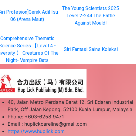
The Young Scientists 2025
Siri Profesion]Gerak Adil Isu
Level 2-244 The Battle
06 (Arena Maut)
Against Mould!
Comprehensive Thematic
Science Series 【Level 4 -
Siri Fantasi Sains Koleksi
iversity 】 Creatures Of The
Night- Vampire Bats
40, Jalan Metro Perdana Barat 12, Sri Edaran Industrial
Park, Off Jalan Kepong, 52100 Kuala Lumpur, Malaysia.
Phone: +603-6258 9471
Email :
huplickcareline@gmail.com
https://www.huplick.com