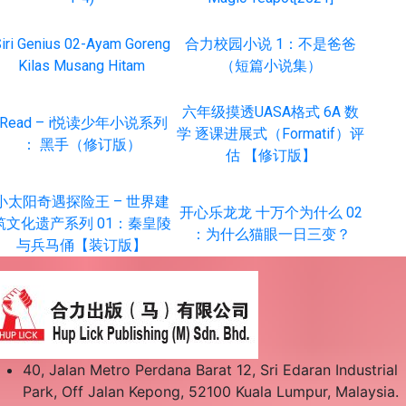
iri Genius 02-Ayam Goreng
合力校园小说 1：不是爸爸
Kilas Musang Hitam
（短篇小说集）
六年级摸透UASA格式 6A 数
iRead – i悦读少年小说系列
学 逐课进展式（Formatif）评
： 黑手（修订版）
估 【修订版】
小太阳奇遇探险王 – 世界建
开心乐龙龙 十万个为什么 02
筑文化遗产系列 01：秦皇陵
：为什么猫眼一日三变？
与兵马俑【装订版】
40, Jalan Metro Perdana Barat 12, Sri Edaran Industrial
Park, Off Jalan Kepong, 52100 Kuala Lumpur, Malaysia.