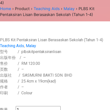
4)
Home
›
Product
›
Teaching Aids
›
Malay
› PLBS Kit
Pentaksiran Lisan Berasaskan Sekolah (Tahun 1-4)
PLBS Kit Pentaksiran Lisan Berasaskan Sekolah (Tahun 1-4)
Teaching Aids
,
Malay
型号
/ plbskitpentaksiranlisan
出版年份
/ –
售价
/
RM 120.00
页数
/ –
出版社
/ SASMURNI BAKTI SDN. BHD
规格
/ 25.4cm x 19cm(kad)
作者
/ –
印刷
/ Colour
数量