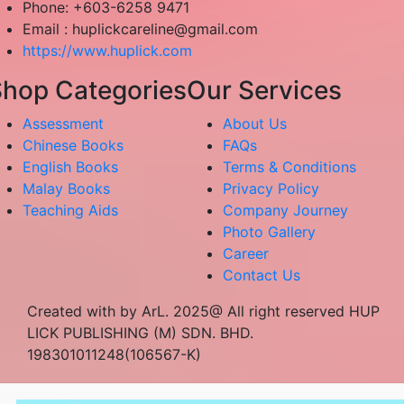
Phone: +603-6258 9471
Email :
huplickcareline@gmail.com
https://www.huplick.com
hop Categories
Our Services
Assessment
About Us
Chinese Books
FAQs
English Books
Terms & Conditions
Malay Books
Privacy Policy
Teaching Aids
Company Journey
Photo Gallery
Career
Contact Us
Created with by ArL. 2025@ All right reserved HUP
LICK PUBLISHING (M) SDN. BHD.
198301011248(106567-K)