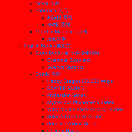
Novel 小说
Periodical 期刊
知识报 系列
3M报 系列
Monthly Magazine 月刊
漫画科学
English Books 英文书
Story Books 童书/青少年读物
Grammar Storyland
Science Sprouts
Comic 漫画
Happy Dragon 100,000 Whys
DZAYER SQUAD
Profession Series
Mysterious Phenomena Series
Witty Mouse Fact? Fallacy? Series
Solar Adventurers Series
Princess Zodiac Series
Cheepy Hacks