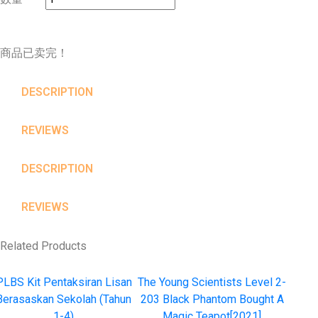
商品已卖完！
DESCRIPTION
REVIEWS
DESCRIPTION
REVIEWS
Related Products
PLBS Kit Pentaksiran Lisan
The Young Scientists Level 2-
Berasaskan Sekolah (Tahun
203 Black Phantom Bought A
1-4)
Magic Teapot[2021]