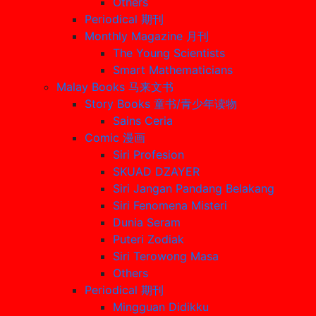
Others
Periodical 期刊
Monthly Magazine 月刊
The Young Scientists
Smart Mathematicians
Malay Books 马来文书
Story Books 童书/青少年读物
Sains Ceria
Comic 漫画
Siri Profesion
SKUAD DZAYER
Siri Jangan Pandang Belakang
Siri Fenomena Misteri
Dunia Seram
Puteri Zodiak
Siri Terowong Masa
Others
Periodical 期刊
Mingguan Didikku