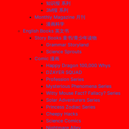
知识报 系列
3M报 系列
Monthly Magazine 月刊
漫画科学
English Books 英文书
Story Books 童书/青少年读物
Grammar Storyland
Science Sprouts
Comic 漫画
Happy Dragon 100,000 Whys
DZAYER SQUAD
Profession Series
Mysterious Phenomena Series
Witty Mouse Fact? Fallacy? Series
Solar Adventurers Series
Princess Zodiac Series
Cheepy Hacks
Science Comics
Nightmare Alley