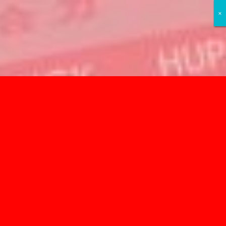
×
×
×