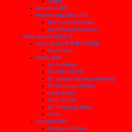
Others
Periodical 期刊
Monthly Magazine 月刊
The Young Scientists
Smart Mathematicians
Malay Books 马来文书
Story Books 童书/青少年读物
Sains Ceria
Comic 漫画
Siri Profesion
SKUAD DZAYER
Siri Jangan Pandang Belakang
Siri Fenomena Misteri
Dunia Seram
Puteri Zodiak
Siri Terowong Masa
Others
Periodical 期刊
Mingguan Didikku