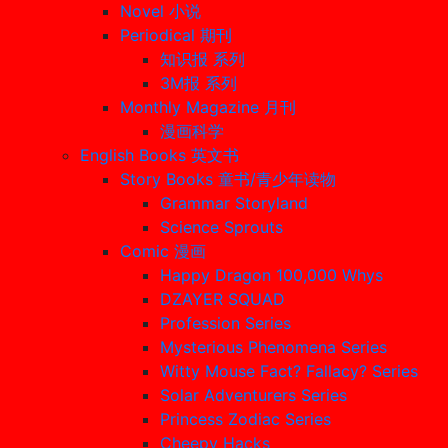
Novel 小说
Periodical 期刊
知识报 系列
3M报 系列
Monthly Magazine 月刊
漫画科学
English Books 英文书
Story Books 童书/青少年读物
Grammar Storyland
Science Sprouts
Comic 漫画
Happy Dragon 100,000 Whys
DZAYER SQUAD
Profession Series
Mysterious Phenomena Series
Witty Mouse Fact? Fallacy? Series
Solar Adventurers Series
Princess Zodiac Series
Cheepy Hacks