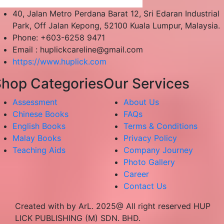
40, Jalan Metro Perdana Barat 12, Sri Edaran Industrial
Park, Off Jalan Kepong, 52100 Kuala Lumpur, Malaysia.
Phone: +603-6258 9471
Email :
huplickcareline@gmail.com
https://www.huplick.com
hop Categories
Our Services
Assessment
About Us
Chinese Books
FAQs
English Books
Terms & Conditions
Malay Books
Privacy Policy
Teaching Aids
Company Journey
Photo Gallery
Career
Contact Us
Created with by ArL. 2025@ All right reserved HUP
LICK PUBLISHING (M) SDN. BHD.