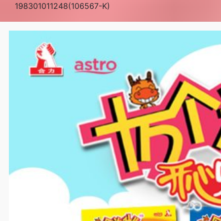
198301011248(106567-K)