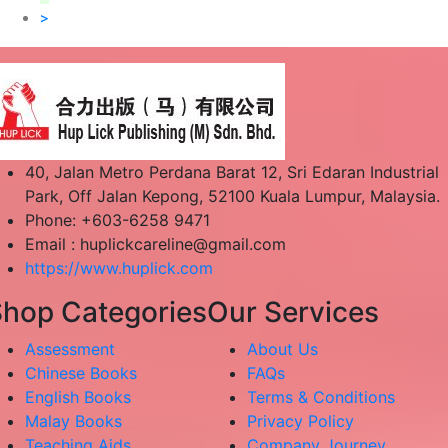
>
40, Jalan Metro Perdana Barat 12, Sri Edaran Industrial
Park, Off Jalan Kepong, 52100 Kuala Lumpur, Malaysia.
Phone: +603-6258 9471
Email :
huplickcareline@gmail.com
https://www.huplick.com
hop Categories
Our Services
Assessment
About Us
Chinese Books
FAQs
English Books
Terms & Conditions
Malay Books
Privacy Policy
Teaching Aids
Company Journey