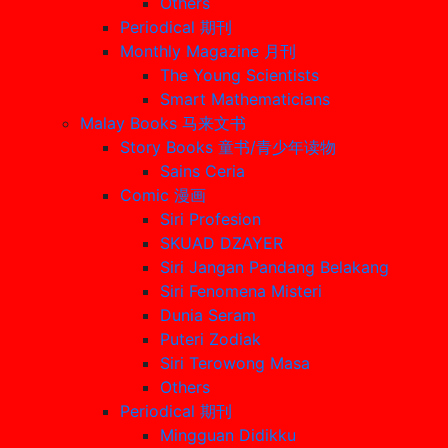
Others
Periodical 期刊
Monthly Magazine 月刊
The Young Scientists
Smart Mathematicians
Malay Books 马来文书
Story Books 童书/青少年读物
Sains Ceria
Comic 漫画
Siri Profesion
SKUAD DZAYER
Siri Jangan Pandang Belakang
Siri Fenomena Misteri
Dunia Seram
Puteri Zodiak
Siri Terowong Masa
Others
Periodical 期刊
Mingguan Didikku