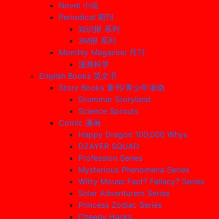
Novel 小说
Periodical 期刊
知识报 系列
3M报 系列
Monthly Magazine 月刊
漫画科学
English Books 英文书
Story Books 童书/青少年读物
Grammar Storyland
Science Sprouts
Comic 漫画
Happy Dragon 100,000 Whys
DZAYER SQUAD
Profession Series
Mysterious Phenomena Series
Witty Mouse Fact? Fallacy? Series
Solar Adventurers Series
Princess Zodiac Series
Cheepy Hacks