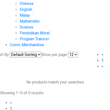
Chinese
English
Malay
Mathematic
Science
Pendidikan Moral
Program Transisi
Comic Merchandise
rt By
Show per page
<
1
>
No products match your searches
Showing 1–0 of 0 results
<
1