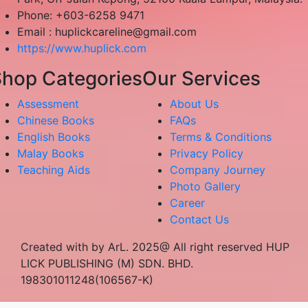
Phone: +603-6258 9471
Email :
huplickcareline@gmail.com
https://www.huplick.com
hop Categories
Our Services
Assessment
About Us
Chinese Books
FAQs
English Books
Terms & Conditions
Malay Books
Privacy Policy
Teaching Aids
Company Journey
Photo Gallery
Career
Contact Us
Created with by ArL. 2025@ All right reserved HUP
LICK PUBLISHING (M) SDN. BHD.
198301011248(106567-K)