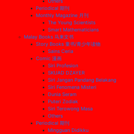
Others
Periodical 期刊
Monthly Magazine 月刊
The Young Scientists
Smart Mathematicians
Malay Books 马来文书
Story Books 童书/青少年读物
Sains Ceria
Comic 漫画
Siri Profesion
SKUAD DZAYER
Siri Jangan Pandang Belakang
Siri Fenomena Misteri
Dunia Seram
Puteri Zodiak
Siri Terowong Masa
Others
Periodical 期刊
Mingguan Didikku