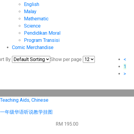
English
Malay
Mathematic
Science
Pendidikan Moral
Program Transisi
Comic Merchandise
rt By
Show per page
<
1
>
Teaching Aids
,
Chinese
一年级华语听说教学挂图
RM 195.00