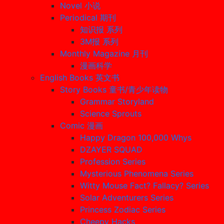
Novel 小说
Periodical 期刊
知识报 系列
3M报 系列
Monthly Magazine 月刊
漫画科学
English Books 英文书
Story Books 童书/青少年读物
Grammar Storyland
Science Sprouts
Comic 漫画
Happy Dragon 100,000 Whys
DZAYER SQUAD
Profession Series
Mysterious Phenomena Series
Witty Mouse Fact? Fallacy? Series
Solar Adventurers Series
Princess Zodiac Series
Cheepy Hacks