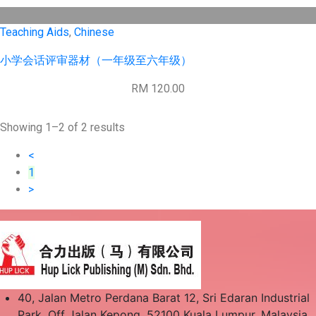
Teaching Aids
,
Chinese
小学会话评审器材（一年级至六年级）
RM 120.00
Showing 1–2 of 2 results
<
1
>
40, Jalan Metro Perdana Barat 12, Sri Edaran Industrial
Park, Off Jalan Kepong, 52100 Kuala Lumpur, Malaysia.