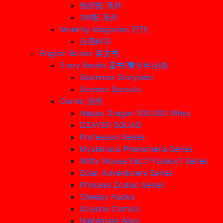
知识报 系列
3M报 系列
Monthly Magazine 月刊
漫画科学
English Books 英文书
Story Books 童书/青少年读物
Grammar Storyland
Science Sprouts
Comic 漫画
Happy Dragon 100,000 Whys
DZAYER SQUAD
Profession Series
Mysterious Phenomena Series
Witty Mouse Fact? Fallacy? Series
Solar Adventurers Series
Princess Zodiac Series
Cheepy Hacks
Science Comics
Nightmare Alley