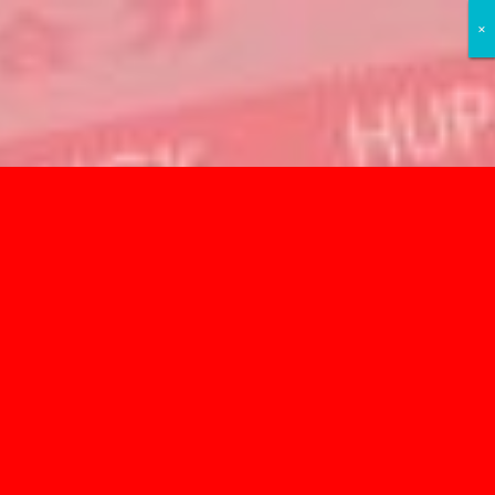
×
×
×