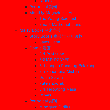
Others
Periodical 期刊
Monthly Magazine 月刊
The Young Scientists
Smart Mathematicians
Malay Books 马来文书
Story Books 童书/青少年读物
Sains Ceria
Comic 漫画
Siri Profesion
SKUAD DZAYER
Siri Jangan Pandang Belakang
Siri Fenomena Misteri
Dunia Seram
Puteri Zodiak
Siri Terowong Masa
Others
Periodical 期刊
Mingguan Didikku