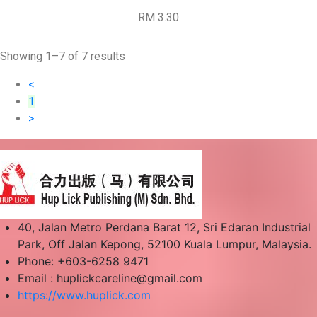
RM 3.30
Showing 1–7 of 7 results
<
1
>
40, Jalan Metro Perdana Barat 12, Sri Edaran Industrial
Park, Off Jalan Kepong, 52100 Kuala Lumpur, Malaysia.
Phone: +603-6258 9471
Email :
huplickcareline@gmail.com
https://www.huplick.com