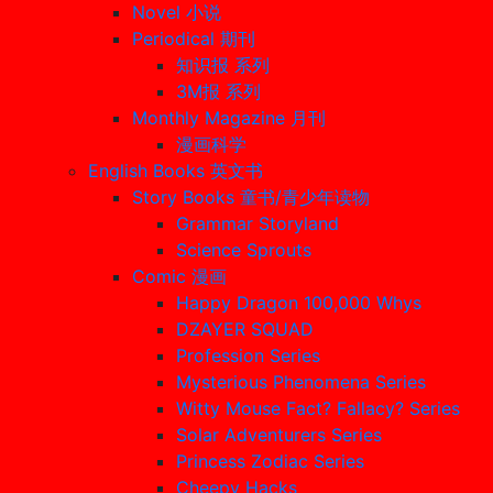
Novel 小说
Periodical 期刊
知识报 系列
3M报 系列
Monthly Magazine 月刊
漫画科学
English Books 英文书
Story Books 童书/青少年读物
Grammar Storyland
Science Sprouts
Comic 漫画
Happy Dragon 100,000 Whys
DZAYER SQUAD
Profession Series
Mysterious Phenomena Series
Witty Mouse Fact? Fallacy? Series
Solar Adventurers Series
Princess Zodiac Series
Cheepy Hacks