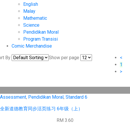
English
Malay
Mathematic
Science
Pendidikan Moral
Program Transisi
Comic Merchandise
rt By
Show per page
<
1
>
Assessment
,
Pendidikan Moral
,
Standard 6
全新道德教育同步活页练习 6年级（上）
RM 3.60