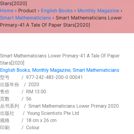
Stars[2020]
Home
›
Product
›
English Books
›
Monthly Magazine
›
Smart Mathematicians
› Smart Mathematicians Lower
Primary-41 A Tale Of Paper Stars[2020]
Smart Mathematicians Lower Primary-41 A Tale Of Paper
Stars[2020]
English Books
,
Monthly Magazine
,
Smart Mathematicians
型号
/ 977-242-483-200-0 00041
出版年份
/ 2020
售价
/
RM 13.00
页数
/ 56
丛书系列
/ Smart Mathematicians Lower Primary 2020
出版社
/ Young Scientists Pte Ltd
规格
/ 18 cm x 26 cm
印刷
/ Colour