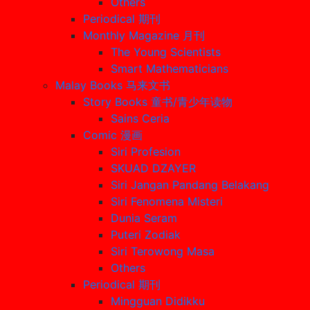
Others
Periodical 期刊
Monthly Magazine 月刊
The Young Scientists
Smart Mathematicians
Malay Books 马来文书
Story Books 童书/青少年读物
Sains Ceria
Comic 漫画
Siri Profesion
SKUAD DZAYER
Siri Jangan Pandang Belakang
Siri Fenomena Misteri
Dunia Seram
Puteri Zodiak
Siri Terowong Masa
Others
Periodical 期刊
Mingguan Didikku