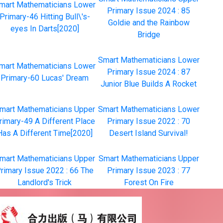
mart Mathematicians Lower
Primary Issue 2024 : 85
Primary-46 Hitting Bull\'s-
Goldie and the Rainbow
eyes In Darts[2020]
Bridge
Smart Mathematicians Lower
mart Mathematicians Lower
Primary Issue 2024 : 87
Primary-60 Lucas' Dream
Junior Blue Builds A Rocket
mart Mathematicians Upper
Smart Mathematicians Lower
rimary-49 A Different Place
Primary Issue 2022 : 70
Has A Different Time[2020]
Desert Island Survival!
mart Mathematicians Upper
Smart Mathematicians Upper
rimary Issue 2022 : 66 The
Primary Issue 2023 : 77
Landlord's Trick
Forest On Fire