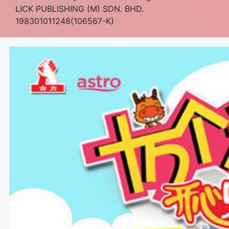
LICK PUBLISHING (M) SDN. BHD.
198301011248(106567-K)