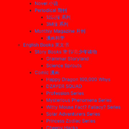
Novel 小说
Periodical 期刊
知识报 系列
3M报 系列
Monthly Magazine 月刊
漫画科学
English Books 英文书
Story Books 童书/青少年读物
Grammar Storyland
Science Sprouts
Comic 漫画
Happy Dragon 100,000 Whys
DZAYER SQUAD
Profession Series
Mysterious Phenomena Series
Witty Mouse Fact? Fallacy? Series
Solar Adventurers Series
Princess Zodiac Series
Cheepy Hacks