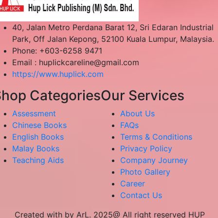
40, Jalan Metro Perdana Barat 12, Sri Edaran Industrial
Park, Off Jalan Kepong, 52100 Kuala Lumpur, Malaysia.
Phone: +603-6258 9471
Email :
huplickcareline@gmail.com
https://www.huplick.com
hop Categories
Our Services
Assessment
About Us
Chinese Books
FAQs
English Books
Terms & Conditions
Malay Books
Privacy Policy
Teaching Aids
Company Journey
Photo Gallery
Career
Contact Us
Created with by ArL. 2025@ All right reserved HUP