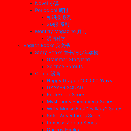
Novel 小说
Periodical 期刊
知识报 系列
3M报 系列
Monthly Magazine 月刊
漫画科学
English Books 英文书
Story Books 童书/青少年读物
Grammar Storyland
Science Sprouts
Comic 漫画
Happy Dragon 100,000 Whys
DZAYER SQUAD
Profession Series
Mysterious Phenomena Series
Witty Mouse Fact? Fallacy? Series
Solar Adventurers Series
Princess Zodiac Series
Cheepy Hacks