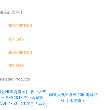
商品已卖完！
DESCRIPTION
REVIEWS
DESCRIPTION
REVIEWS
Related Products
【职业教育漫画】 职业人气
职业人气王系列 106: 海洋防
王系列 2018 专业珍藏版
线（ 水警篇 ）
Vol.41-50】(请注意:无盒装)