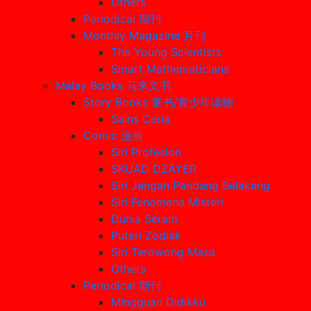
Others
Periodical 期刊
Monthly Magazine 月刊
The Young Scientists
Smart Mathematicians
Malay Books 马来文书
Story Books 童书/青少年读物
Sains Ceria
Comic 漫画
Siri Profesion
SKUAD DZAYER
Siri Jangan Pandang Belakang
Siri Fenomena Misteri
Dunia Seram
Puteri Zodiak
Siri Terowong Masa
Others
Periodical 期刊
Mingguan Didikku