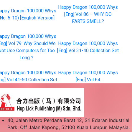
Happy Dragon 100,000 Whys
appy Dragon 100,000 Whys
[Eng] Vol 86 – WHY DO
(No. 6-10) [English Version]
FARTS SMELL?
appy Dragon 100,000 Whys
Eng] Vol 79: Why Should We
Happy Dragon 100,000 Whys
Not Use Computers for Too
[Eng] Vol 31-40 Collection Set
Long ?
appy Dragon 100,000 Whys
Happy Dragon 100,000 Whys
ng] Vol 41-50 Collection Set
[Eng] Vol 64
40, Jalan Metro Perdana Barat 12, Sri Edaran Industrial
Park, Off Jalan Kepong, 52100 Kuala Lumpur, Malaysia.