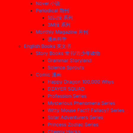
Novel 小说
Periodical 期刊
知识报 系列
3M报 系列
Monthly Magazine 月刊
漫画科学
English Books 英文书
Story Books 童书/青少年读物
Grammar Storyland
Science Sprouts
Comic 漫画
Happy Dragon 100,000 Whys
DZAYER SQUAD
Profession Series
Mysterious Phenomena Series
Witty Mouse Fact? Fallacy? Series
Solar Adventurers Series
Princess Zodiac Series
Cheepy Hacks