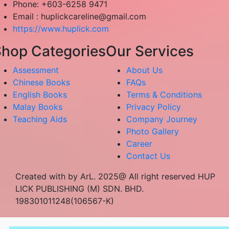
Phone: +603-6258 9471
Email :
huplickcareline@gmail.com
https://www.huplick.com
hop Categories
Our Services
Assessment
About Us
Chinese Books
FAQs
English Books
Terms & Conditions
Malay Books
Privacy Policy
Teaching Aids
Company Journey
Photo Gallery
Career
Contact Us
Created with by ArL. 2025@ All right reserved HUP
LICK PUBLISHING (M) SDN. BHD.
198301011248(106567-K)