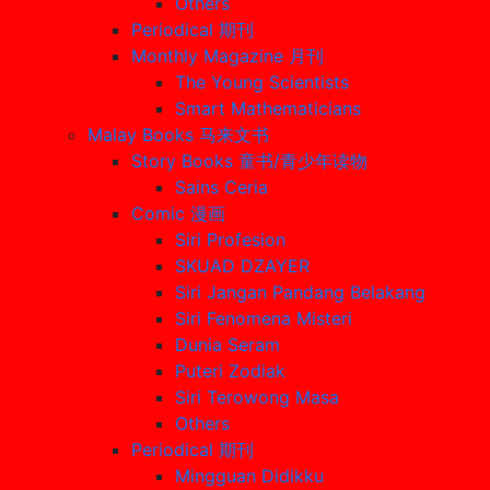
Others
Periodical 期刊
Monthly Magazine 月刊
The Young Scientists
Smart Mathematicians
Malay Books 马来文书
Story Books 童书/青少年读物
Sains Ceria
Comic 漫画
Siri Profesion
SKUAD DZAYER
Siri Jangan Pandang Belakang
Siri Fenomena Misteri
Dunia Seram
Puteri Zodiak
Siri Terowong Masa
Others
Periodical 期刊
Mingguan Didikku