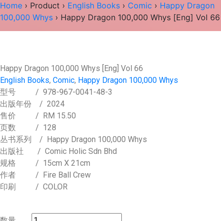
Home
›
Product
›
English Books
›
Comic
›
Happy Dragon
100,000 Whys
› Happy Dragon 100,000 Whys [Eng] Vol 66
Happy Dragon 100,000 Whys [Eng] Vol 66
English Books
,
Comic
,
Happy Dragon 100,000 Whys
型号
/ 978-967-0041-48-3
出版年份
/ 2024
售价
/
RM 15.50
页数
/ 128
丛书系列
/ Happy Dragon 100,000 Whys
出版社
/ Comic Holic Sdn Bhd
规格
/ 15cm X 21cm
作者
/ Fire Ball Crew
印刷
/ COLOR
数量