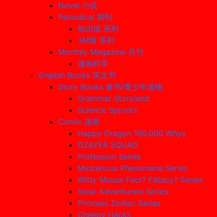
Novel 小说
Periodical 期刊
知识报 系列
3M报 系列
Monthly Magazine 月刊
漫画科学
English Books 英文书
Story Books 童书/青少年读物
Grammar Storyland
Science Sprouts
Comic 漫画
Happy Dragon 100,000 Whys
DZAYER SQUAD
Profession Series
Mysterious Phenomena Series
Witty Mouse Fact? Fallacy? Series
Solar Adventurers Series
Princess Zodiac Series
Cheepy Hacks