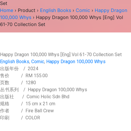
Set
Home
›
Product
›
English Books
›
Comic
›
Happy Dragon
100,000 Whys
› Happy Dragon 100,000 Whys [Eng] Vol
61-70 Collection Set
Happy Dragon 100,000 Whys [Eng] Vol 61-70 Collection Set
English Books
,
Comic
,
Happy Dragon 100,000 Whys
出版年份
/ 2024
售价
/
RM 155.00
页数
/ 1280
丛书系列
/ Happy Dragon 100,000 Whys
出版社
/ Comic Holic Sdn Bhd
规格
/ 15 cm x 21 cm
作者
/ Fire Ball Crew
印刷
/ COLOR