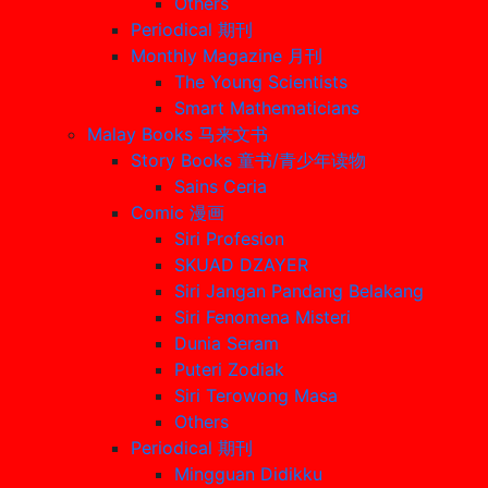
Others
Periodical 期刊
Monthly Magazine 月刊
The Young Scientists
Smart Mathematicians
Malay Books 马来文书
Story Books 童书/青少年读物
Sains Ceria
Comic 漫画
Siri Profesion
SKUAD DZAYER
Siri Jangan Pandang Belakang
Siri Fenomena Misteri
Dunia Seram
Puteri Zodiak
Siri Terowong Masa
Others
Periodical 期刊
Mingguan Didikku