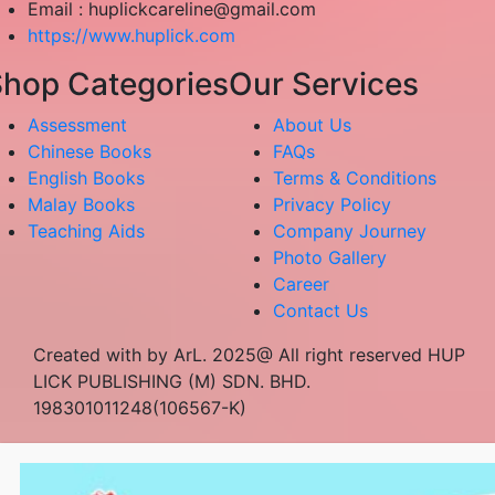
Email :
huplickcareline@gmail.com
https://www.huplick.com
hop Categories
Our Services
Assessment
About Us
Chinese Books
FAQs
English Books
Terms & Conditions
Malay Books
Privacy Policy
Teaching Aids
Company Journey
Photo Gallery
Career
Contact Us
Created with by ArL. 2025@ All right reserved HUP
LICK PUBLISHING (M) SDN. BHD.
198301011248(106567-K)