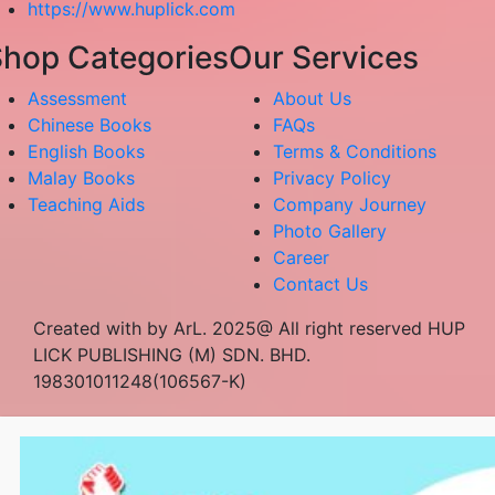
https://www.huplick.com
hop Categories
Our Services
Assessment
About Us
Chinese Books
FAQs
English Books
Terms & Conditions
Malay Books
Privacy Policy
Teaching Aids
Company Journey
Photo Gallery
Career
Contact Us
Created with by ArL. 2025@ All right reserved HUP
LICK PUBLISHING (M) SDN. BHD.
198301011248(106567-K)