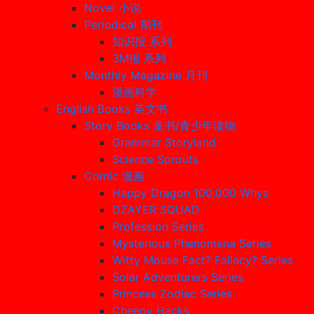
Novel 小说
Periodical 期刊
知识报 系列
3M报 系列
Monthly Magazine 月刊
漫画科学
English Books 英文书
Story Books 童书/青少年读物
Grammar Storyland
Science Sprouts
Comic 漫画
Happy Dragon 100,000 Whys
DZAYER SQUAD
Profession Series
Mysterious Phenomena Series
Witty Mouse Fact? Fallacy? Series
Solar Adventurers Series
Princess Zodiac Series
Cheepy Hacks