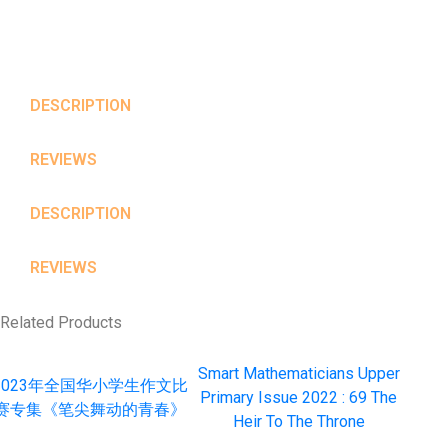
DESCRIPTION
REVIEWS
DESCRIPTION
REVIEWS
Related Products
Smart Mathematicians Upper
2023年全国华小学生作文比
Primary Issue 2022 : 69 The
赛专集《笔尖舞动的青春》
Heir To The Throne