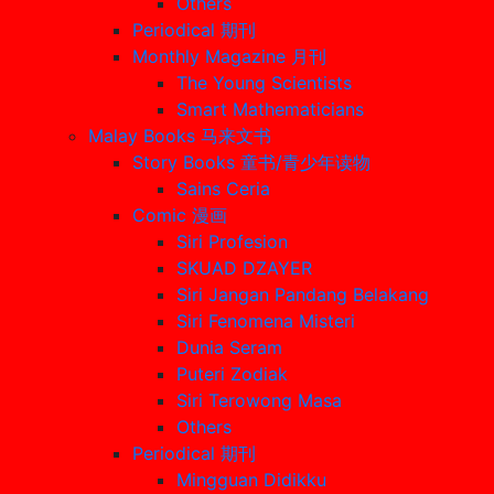
Others
Periodical 期刊
Monthly Magazine 月刊
The Young Scientists
Smart Mathematicians
Malay Books 马来文书
Story Books 童书/青少年读物
Sains Ceria
Comic 漫画
Siri Profesion
SKUAD DZAYER
Siri Jangan Pandang Belakang
Siri Fenomena Misteri
Dunia Seram
Puteri Zodiak
Siri Terowong Masa
Others
Periodical 期刊
Mingguan Didikku