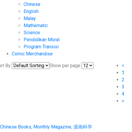
Chinese
English
Malay
Mathematic
Science
Pendidikan Moral
Program Transisi
Comic Merchandise
rt By
Show per page
<
1
2
3
4
>
Chinese Books
,
Monthly Magazine
,
漫画科学