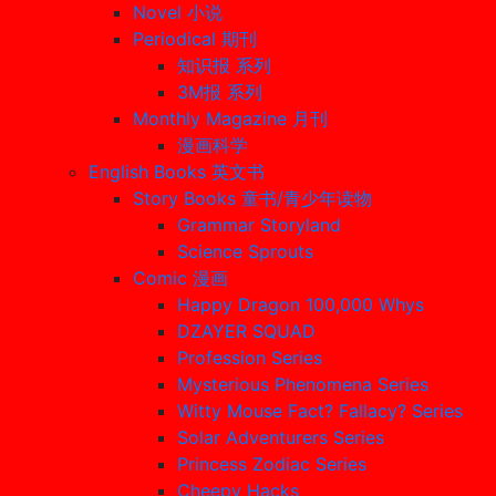
Novel 小说
Periodical 期刊
知识报 系列
3M报 系列
Monthly Magazine 月刊
漫画科学
English Books 英文书
Story Books 童书/青少年读物
Grammar Storyland
Science Sprouts
Comic 漫画
Happy Dragon 100,000 Whys
DZAYER SQUAD
Profession Series
Mysterious Phenomena Series
Witty Mouse Fact? Fallacy? Series
Solar Adventurers Series
Princess Zodiac Series
Cheepy Hacks