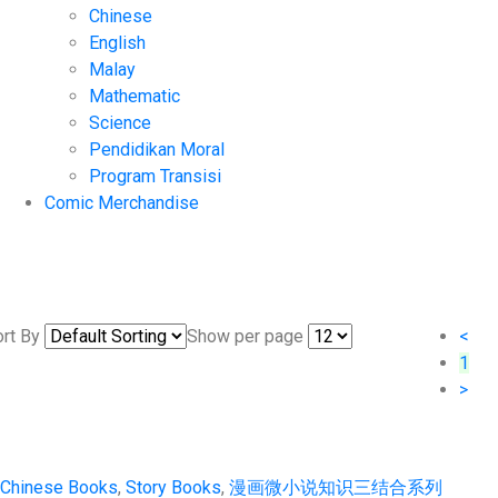
Chinese
English
Malay
Mathematic
Science
Pendidikan Moral
Program Transisi
Comic Merchandise
rt By
Show per page
<
1
>
Chinese Books
,
Story Books
,
漫画微小说知识三结合系列