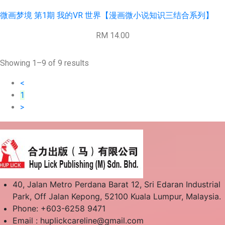
微画梦境 第1期 我的VR 世界【漫画微小说知识三结合系列】
RM 14.00
Showing 1–9 of 9 results
<
1
>
40, Jalan Metro Perdana Barat 12, Sri Edaran Industrial
Park, Off Jalan Kepong, 52100 Kuala Lumpur, Malaysia.
Phone: +603-6258 9471
Email :
huplickcareline@gmail.com