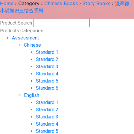
Home
›
Category
›
Chinese Books
›
Story Books
›
漫画微
小说知识三结合系列
Product Search
Search
Products Categories
Assessment
Chinese
Standard 1
Standard 2
Standard 3
Standard 4
Standard 5
Standard 6
English
Standard 1
Standard 2
Standard 3
Standard 4
Standard 5