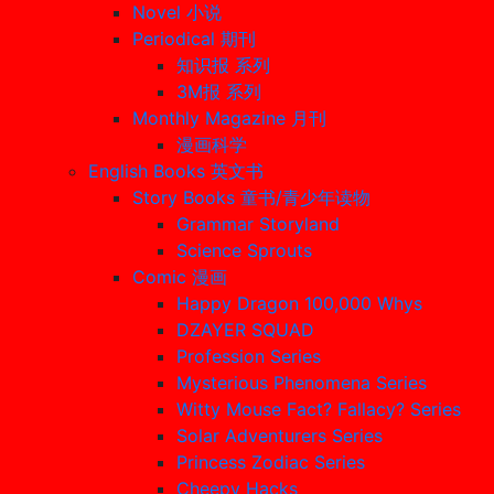
Novel 小说
Periodical 期刊
知识报 系列
3M报 系列
Monthly Magazine 月刊
漫画科学
English Books 英文书
Story Books 童书/青少年读物
Grammar Storyland
Science Sprouts
Comic 漫画
Happy Dragon 100,000 Whys
DZAYER SQUAD
Profession Series
Mysterious Phenomena Series
Witty Mouse Fact? Fallacy? Series
Solar Adventurers Series
Princess Zodiac Series
Cheepy Hacks