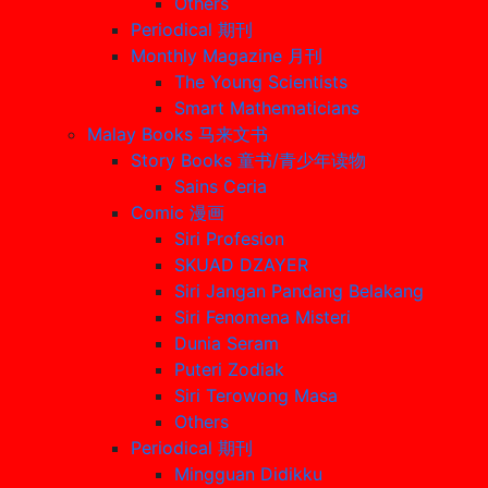
Others
Periodical 期刊
Monthly Magazine 月刊
The Young Scientists
Smart Mathematicians
Malay Books 马来文书
Story Books 童书/青少年读物
Sains Ceria
Comic 漫画
Siri Profesion
SKUAD DZAYER
Siri Jangan Pandang Belakang
Siri Fenomena Misteri
Dunia Seram
Puteri Zodiak
Siri Terowong Masa
Others
Periodical 期刊
Mingguan Didikku