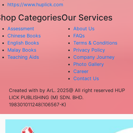
https://www.huplick.com
hop Categories
Our Services
Assessment
About Us
Chinese Books
FAQs
English Books
Terms & Conditions
Malay Books
Privacy Policy
Teaching Aids
Company Journey
Photo Gallery
Career
Contact Us
Created with by ArL. 2025@ All right reserved HUP
LICK PUBLISHING (M) SDN. BHD.
198301011248(106567-K)